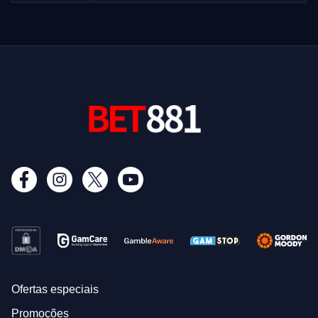
Ofertas especiais
Promoções