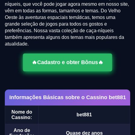
níqueis, que você pode jogar agora mesmo em nosso site,
vêm em todas as formas, tamanhos e temas. Do Velho
Oeste às aventuras espaciais temáticas, temos uma
grande seleção de jogos para todos os gostos e
preferências. Nossa vasta coleção de caça-níqueis
também apresenta alguns dos temas mais populares da
atualidade.
🔥Cadastro e obter Bônus🔥
Informações Básicas sobre o Cassino bet881
Nome do
bet881
Cassino:
Ano de
Quase dez anos