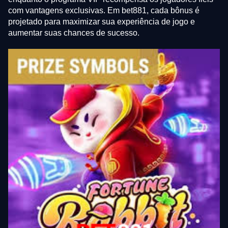
com vantagens exclusivas. Em bet881, cada bônus é
projetado para maximizar sua experiência de jogo e
aumentar suas chances de sucesso.