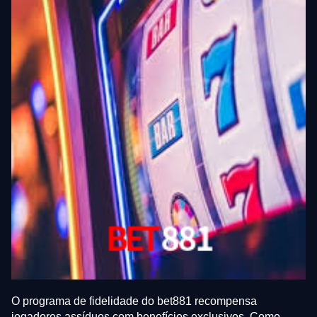
O programa de fidelidade do bet881 recompensa
jogadores assíduos com benefícios exclusivos. Como