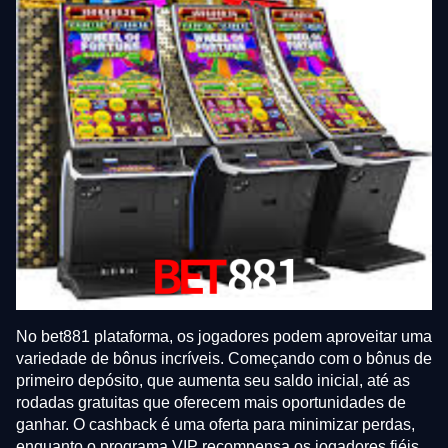
No bet881 plataforma, os jogadores podem aproveitar uma
variedade de bônus incríveis. Começando com o bônus de
primeiro depósito, que aumenta seu saldo inicial, até as
rodadas gratuitas que oferecem mais oportunidades de
ganhar. O cashback é uma oferta para minimizar perdas,
enquanto o programa VIP recompensa os jogadores fiéis