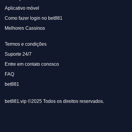
Aplicativo móvel
Como fazer login no bet881
Melhores Cassinos
Termos e condições
Suporte 24/7
Entre em contato conosco
FAQ
bet881
bet881.vip ©2025 Todos os direitos reservados.