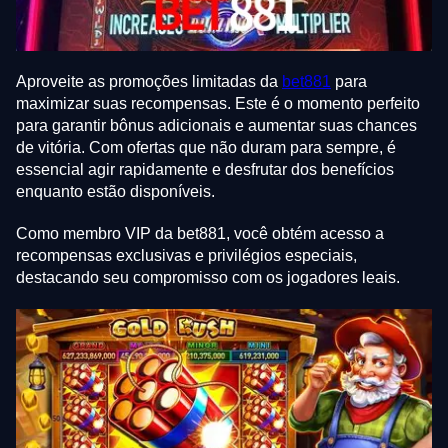
Aproveite as promoções limitadas da
bet881
para
maximizar suas recompensas. Este é o momento perfeito
para garantir bônus adicionais e aumentar suas chances
de vitória. Com ofertas que não duram para sempre, é
essencial agir rapidamente e desfrutar dos benefícios
enquanto estão disponíveis.
Como membro VIP da bet881, você obtém acesso a
recompensas exclusivas e privilégios especiais,
destacando seu compromisso com os jogadores leais.